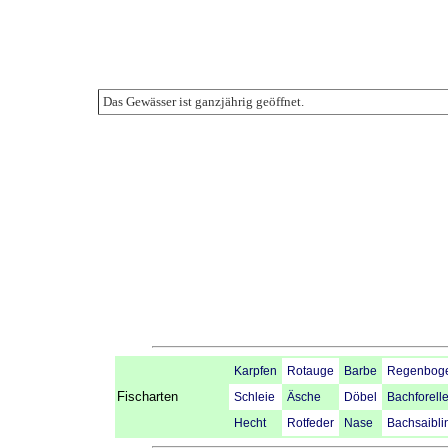
Das Gewässer ist ganzjährig geöffnet.
Karpfen
Rotauge
Barbe
Regenboge
Fischarten
Schleie
Äsche
Döbel
Bachforell
Hecht
Rotfeder
Nase
Bachsaibli