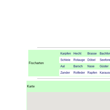
Karpfen
Hecht
Brasse
Bachfor
Schleie
Rotauge
Döbel
Seefore
Fischarten
Aal
Barsch
Nase
Güster
Zander
Rotfeder
Rapfen
Karaus
Karte