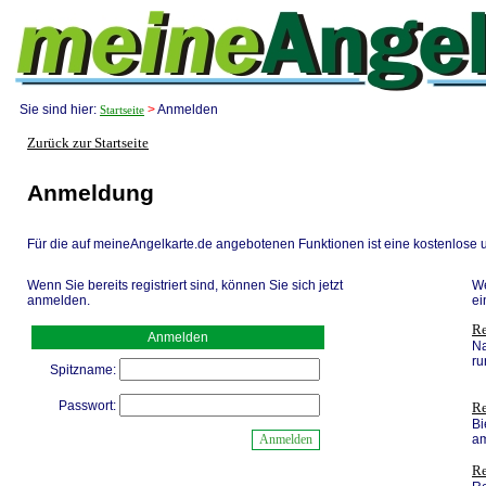
Sie sind hier:
>
Anmelden
Startseite
Zurück zur Startseite
Anmeldung
Für die auf meineAngelkarte.de angebotenen Funktionen ist eine kostenlose 
Wenn Sie bereits registriert sind, können Sie sich jetzt
We
anmelden.
ei
Re
Anmelden
Na
ru
Spitzname:
Passwort:
Re
Bi
am
Re